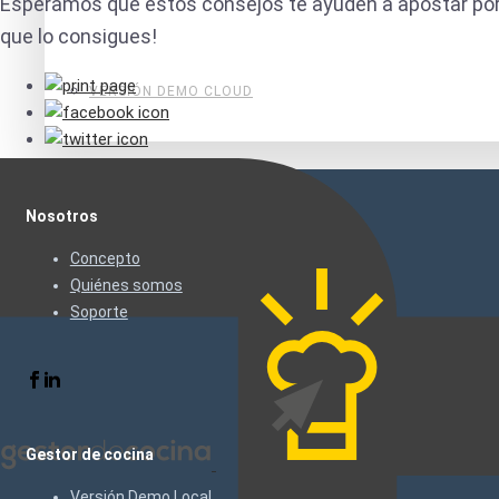
Esperamos que estos consejos te ayuden a apostar por el
que lo consigues!
VERSIÓN DEMO CLOUD
Nosotros
Concepto
Quiénes somos
Soporte
Gestor de cocina
Versión Demo Local