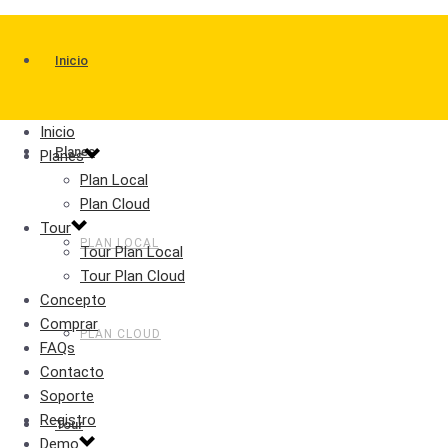
Inicio
Inicio
Planes
Planes
Plan Local
Plan Cloud
Tour
PLAN LOCAL
Tour Plan Local
Tour Plan Cloud
Concepto
Comprar
PLAN CLOUD
FAQs
Contacto
Soporte
Registro
Tour
Demo