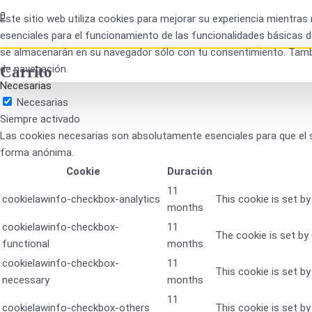
0
Este sitio web utiliza cookies para mejorar su experiencia mientra
esenciales para el funcionamiento de las funcionalidades básicas d
se almacenarán en su navegador sólo con tu consentimiento. Tambié
de navegación.
Carrito
Necesarias
Necesarias
Siempre activado
Las cookies necesarias son absolutamente esenciales para que el si
forma anónima.
Cookie
Duración
11
cookielawinfo-checkbox-analytics
This cookie is set b
months
cookielawinfo-checkbox-
11
The cookie is set by
functional
months
cookielawinfo-checkbox-
11
This cookie is set b
necessary
months
11
cookielawinfo-checkbox-others
This cookie is set b