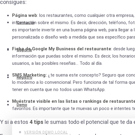
consigues:
Página web
: los restaurantes, como cualquier otra empresa
información sobre el mismo. Es decir, dirección, teléfono, fo
Contacto
es importante invertir en una buena página web, para llegar a
personalizada o diseño web a medida que sea específico para 
Ficha de Google My Business del restaurante
: desde lueg
Soporte
información que puedas sobre el mismo. Es decir, los horarios
usuarios, a las posibles reseñas… Todo al día.
SMS Marketing:
¿te suena este concepto? Seguro que conoc
Registro
lo moderno a lo convencional. Pero funciona de tal forma que
tener en cuenta que no todos usan WhatsApp.
Muéstrate visible en las listas o rankings de restaurante
Demo
favoritos. Es importante que te muevas un poco e intentes ten
Y si a estos
4 tips
le sumas todo el potencial que te da 
VERSIÓN DEMO LOCAL