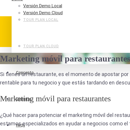
Versión Demo Local
Versión Demo Cloud
TOUR PLAN LOCAL
TOUR PLAN CLOUD
Marketing móvil para restaurantes:
Concepto
Si tienes un restaurante, es el momento de apostar por 
rentable para tu negocio y que estás tardando en descu
Marketing móvil para restaurantes
Comprar
¿Qué hacer para potenciar el marketing móvil del rest
estamos especializados en ayudar a negocios como el t
FAQs