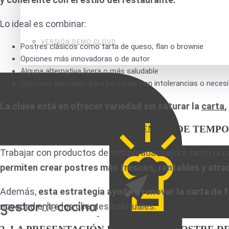
Lo ideal es combinar:
VERSIÓN DEMO CLOUD
Postres clásicos como tarta de queso, flan o brownie
Opciones más innovadoras o de autor
Alguna alternativa ligera o más saludable
Opciones pensadas para personas con intolerancias o necesi
La clave está en ofrecer variedad sin saturar la
carta
,
2. APROVECHA LOS INGREDIENTES DE TEMP
Trabajar con productos de temporada mejora tanto la c
permiten crear postres más frescos, rentables y atra
Además,
esta estrategia ayuda a renovar la carta de
novedad entre los clientes habituales.