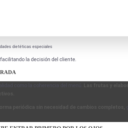
dades dietéticas especiales
facilitando la decisión del cliente.
ORADA
alidad como la coherencia del menú.
Las frutas y elabo
ctivos.
 forma periódica sin necesidad de cambios completos,
g