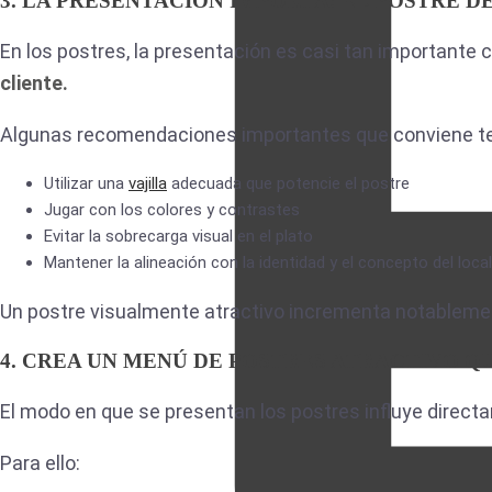
3. LA PRESENTACIÓN IMPORTA: EL POSTRE 
En los postres, la presentación es casi tan importante 
cliente.
Algunas recomendaciones importantes que conviene te
Utilizar una
vajilla
adecuada que potencie el postre
Jugar con los colores y contrastes
Evitar la sobrecarga visual en el plato
Mantener la alineación con la identidad y el concepto del local
Un postre visualmente atractivo incrementa notablem
4. CREA UN MENÚ DE POSTRES ATRACTIVO QU
El modo en que se presentan los postres influye direct
Para ello: