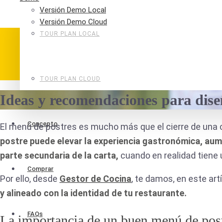
Versión Demo Local
Versión Demo Cloud
TOUR PLAN LOCAL
TOUR PLAN CLOUD
Ideas y recomendaciones para diseñ
Concepto
El menú de postres es mucho más que el cierre de una co
postre puede elevar la experiencia gastronómica, aumen
parte secundaria de la carta,
cuando en realidad tiene 
Comprar
Por ello, desde
Gestor de Cocina
, te damos, en este art
y alineado con la identidad de tu restaurante.
FAQs
La importancia de un buen menú de pos