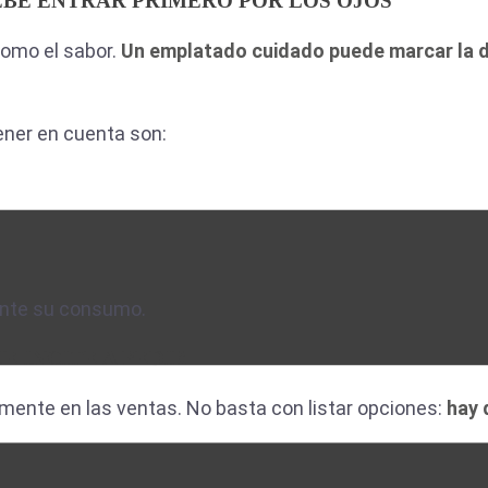
DEBE ENTRAR PRIMERO POR LOS OJOS
como el sabor.
Un emplatado cuidado puede marcar la di
ner en cuenta son:
ente su consumo.
E INCITE A PEDIR
amente en las ventas. No basta con listar opciones:
hay 