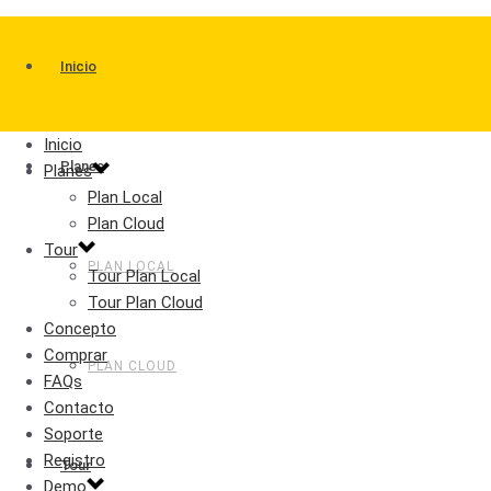
Inicio
Inicio
Planes
Planes
Plan Local
Plan Cloud
Tour
PLAN LOCAL
Tour Plan Local
Tour Plan Cloud
Concepto
Comprar
PLAN CLOUD
FAQs
Contacto
Soporte
Registro
Tour
Demo