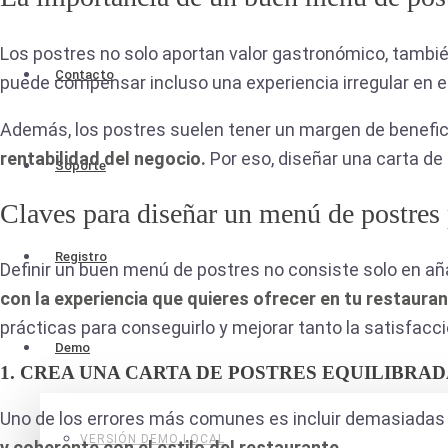
Los postres no solo aportan valor gastronómico, tambi
Contacto
puede compensar incluso una experiencia irregular en el 
Además, los postres suelen tener un margen de benefici
rentabilidad del negocio.
Por eso, diseñar una carta de
Soporte
Claves para diseñar un menú de postres p
Registro
Definir un buen menú de postres no consiste solo en aña
con la experiencia que quieres ofrecer en tu restaura
prácticas para conseguirlo y mejorar tanto la satisfacci
Demo
1. CREA UNA CARTA DE POSTRES EQUILIBRA
Uno de los errores más comunes es incluir demasiadas 
VERSIÓN DEMO LOCAL
y coherente con el estilo del restaurante.